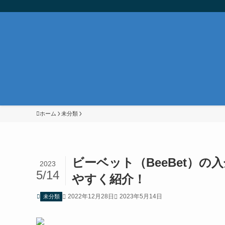
ホーム
未分類
ビーベット（BeeBet）
2023
5/14
やすく紹介！
2022年12月28日
2023年5月14日
未分類