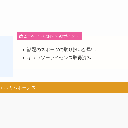
ビーベットのおすすめポイント
話題のスポーツの取り扱いが早い
キュラソーライセンス取得済み
ェルカムボーナス