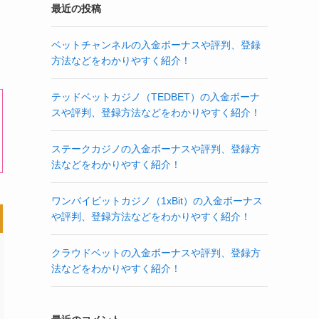
最近の投稿
ベットチャンネルの入金ボーナスや評判、登録
方法などをわかりやすく紹介！
テッドベットカジノ（TEDBET）の入金ボーナ
スや評判、登録方法などをわかりやすく紹介！
ステークカジノの入金ボーナスや評判、登録方
法などをわかりやすく紹介！
ワンバイビットカジノ（1xBit）の入金ボーナス
や評判、登録方法などをわかりやすく紹介！
クラウドベットの入金ボーナスや評判、登録方
法などをわかりやすく紹介！