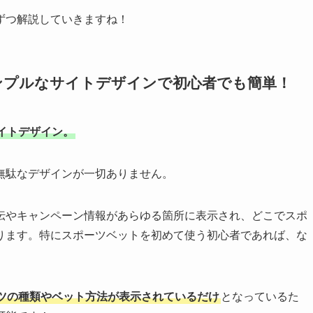
ずつ解説していきますね！
シンプルなサイトデザインで初心者でも簡単！
イトデザイン。
無駄なデザインが一切ありません。
伝やキャンペーン情報があらゆる箇所に表示され、どこでスポ
ります。特にスポーツベットを初めて使う初心者であれば、な
ツの種類やベット方法が表示されているだけ
となっているた