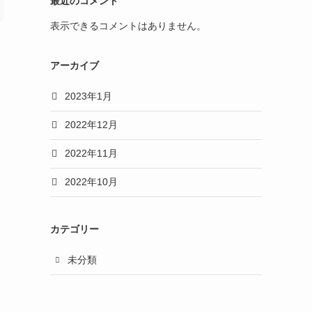
最近のコメント
表示できるコメントはありません。
アーカイブ
2023年1月
2022年12月
2022年11月
2022年10月
カテゴリー
未分類