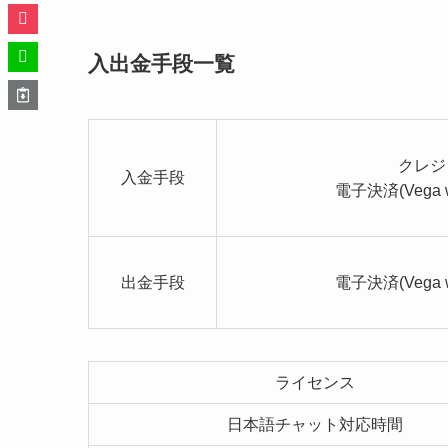
入出金手段一覧
クレジッ
入金手段
電子決済(Vega w
出金手段
電子決済(Vega w
ライセンス
日本語チャット対応時間