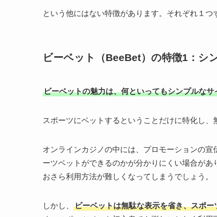
という他にはない特徴があります。それぞれ１つ
ビーベット（BeeBet）の特徴1：
ビーベットの魅力は、何といってもシンプルなサ
スポーツにベットするということだけに特化し、
オンラインカジノの中には、プロモーションの宣
ーツベットができるのかが分かりにくい場合があ
おさら利用方法が難しくなってしまうでしょう。
しかし、
ビーベットは無駄な表示を省き、スポー