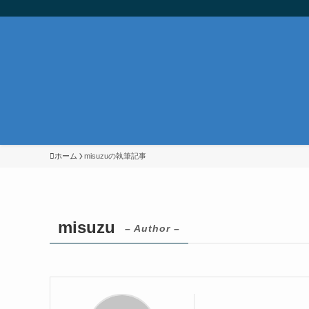
ホーム
misuzuの執筆記事
misuzu
– Author –